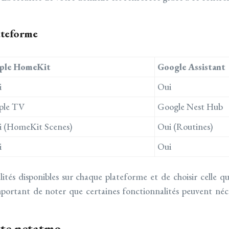
ateforme
ple HomeKit
Google Assistant
i
Oui
ple TV
Google Nest Hub
i (HomeKit Scenes)
Oui (Routines)
i
Oui
tés disponibles sur chaque plateforme et de choisir celle qu
t important de noter que certaines fonctionnalités peuvent n
tte netatmo