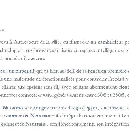
ues
eau à l’autre bout de la ville, ou dissuader un cambrioleur 
technologie transforme nos maisons en espaces intelligents et s
et une sécurité accrus.
tée
, un dispositif qui va bien au-delà de sa fonction première
nt une multitude de fonctionnalités pour contrôler l’accès à v
s filaires aux options sans fil, avec ou sans abonnement cl
s sonnettes connectées varie généralement entre 80€ et 350€, 
n,
Netatmo
se distingue par son design élégant, son absence
tte connectée Netatmo
qui s’intègre harmonieusement à l’
e connectée Netatmo
, son fonctionnement, son intégration