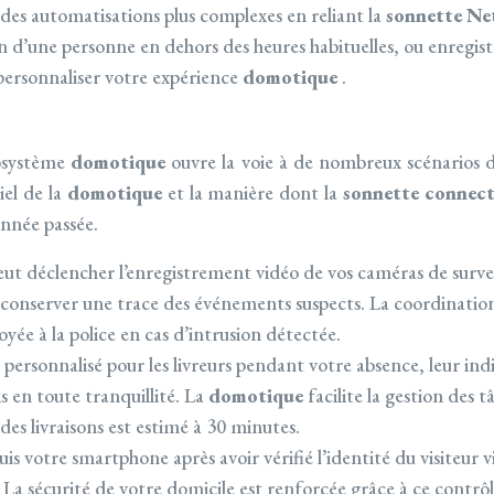
es automatisations plus complexes en reliant la
sonnette N
 d’une personne en dehors des heures habituelles, ou enregi
personnaliser votre expérience
domotique
.
osystème
domotique
ouvre la voie à de nombreux scénarios d’
iel de la
domotique
et la manière dont la
sonnette connec
nnée passée.
eut déclencher l’enregistrement vidéo de vos caméras de surv
conserver une trace des événements suspects. La coordination en
ée à la police en cas d’intrusion détectée.
sonnalisé pour les livreurs pendant votre absence, leur indiqu
is en toute tranquillité. La
domotique
facilite la gestion des 
es livraisons est estimé à 30 minutes.
is votre smartphone après avoir vérifié l’identité du visiteur v
 La sécurité de votre domicile est renforcée grâce à ce contrô